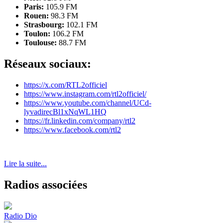
Paris:
105.9 FM
Rouen:
98.3 FM
Strasbourg:
102.1 FM
Toulon:
106.2 FM
Toulouse:
88.7 FM
Réseaux sociaux:
https://x.com/RTL2officiel
https://www.instagram.com/rtl2officiel/
https://www.youtube.com/channel/UCd-
lyvadirecBl1xNqWL1HQ
https://fr.linkedin.com/company/rtl2
https://www.facebook.com/rtl2
Lire la suite...
Radios associées
Radio Dio