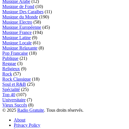
Musique Arabe
(12)
Musique de Fond
(10)
Musique Des Caraïbes
(11)
Musique du Monde
(190)
Musique Electro
(58)
Musique Européenne
(45)
Musique France
(194)
Musique Latine
(9)
Musique Locale
(61)
Musique Relaxante
(8)
Pop Française
(18)
Publique
(21)
Reggae
(3)
Religieux
(9)
Rock
(57)
Rock Classique
(18)
Soul et R&B
(25)
Spécialité
(25)
Top 40
(107)
Universitaire
(7)
Vieux Succès
(8)
© 2025
Radio Gratuite
. Tous droits réservés.
About
Privacy Policy