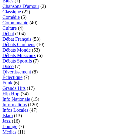
Blues
(7)
Chansons D'amour
(2)
Classique
(22)
Comédie
(5)
Communauté
(40)
Culture
(4)
Débat
(104)
Débat Français
(53)
Débats Chrétiens
(10)
Débats Monde
(53)
Débats Musicaux
(6)
Débats Sportifs
(7)
Disco
(7)
Divertissement
(8)
Éclectique
(7)
Funk
(6)
Grands Hits
(17)
Hip Hop
(34)
Info Nationale
(15)
Informations
(120)
Infos Locales
(47)
Islam
(13)
Jazz
(16)
Lounge
(7)
Médias
(11)