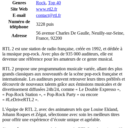
Genres
Rock
,
Top 40
Site Web
www.rtl2.fr
E-mail
contact@rtl.fr
Numéro de
3228 puis
téléphone
56 avenue Charles De Gaulle, Neuilly-sur-Seine,
Adresse
France, 92200
RTL 2 est une station de radio française, créée en 1992, et dédiée à
la musique pop-rock. Avec plus de 935 000 auditeurs, elle est
devenue une référence pour les amateurs de ce genre musical.
RTL 2 propose une programmation musicale variée, allant des plus
grands classiques aux nouveautés de la scène pop-rock française et
internationale. Les auditeurs peuvent retrouver leurs titres préférés et
découvrir de nouveaux talents grâce aux émissions musicales et de
divertissement diffusées 24h/24, comme « Le Double Expresso »,
« Pop-Rock Station », « Pop-Rock Party » ou encore
« #LeDriveRTL2 ».
L’équipe de RTL 2, avec des animateurs tels que Louise Ekland,
Johann Roques et Zégut, sélectionne avec soin les meilleurs titres
pour offrir une expérience d’écoute unique et agréable.