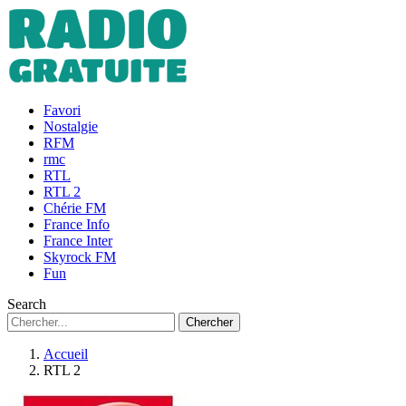
Favori
Nostalgie
RFM
rmc
RTL
RTL 2
Chérie FM
France Info
France Inter
Skyrock FM
Fun
Search
Chercher
Accueil
RTL 2